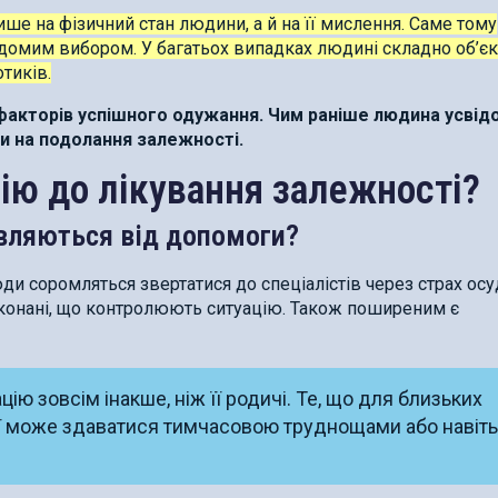
ше на фізичний стан людини, а й на її мислення. Саме тому
відомим вибором. У багатьох випадках людині складно об’є
тиків.
 факторів успішного одужання. Чим раніше людина усвід
си на подолання залежності.
ію до лікування залежності?
вляються від допомоги?
и соромляться звертатися до спеціалістів через страх осу
еконані, що контролюють ситуацію. Також поширеним є
ію зовсім інакше, ніж її родичі. Те, що для близьких
 може здаватися тимчасовою труднощами або навіть