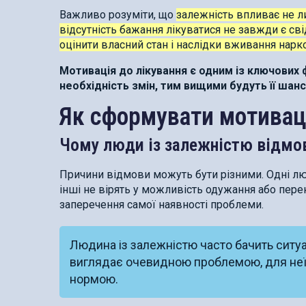
Важливо розуміти, що
залежність впливає не ли
відсутність бажання лікуватися не завжди є с
оцінити власний стан і наслідки вживання нарко
Мотивація до лікування є одним із ключових
необхідність змін, тим вищими будуть її шан
Як сформувати мотивац
Чому люди із залежністю відмо
Причини відмови можуть бути різними. Одні люд
інші не вірять у можливість одужання або пер
заперечення самої наявності проблеми.
Людина із залежністю часто бачить ситуац
виглядає очевидною проблемою, для неї
нормою.