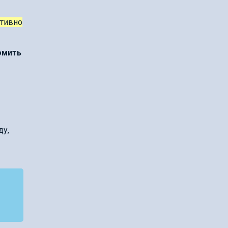
ктивно
омить
ду,