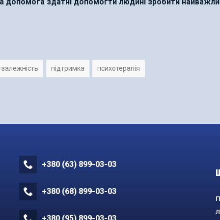
йна допомога здатні допомогти людині зробити найважл
 залежність
підтримка
психотерапія
+380 (63) 899-03-03
+380 (68) 899-03-03
П
Л
+380 (95) 899-03-03