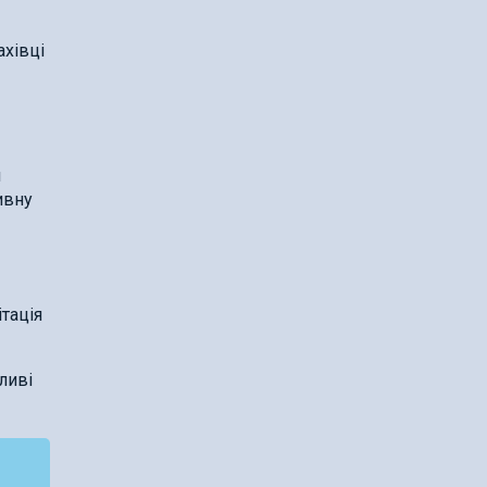
ахівці
н
ивну
тація
ливі