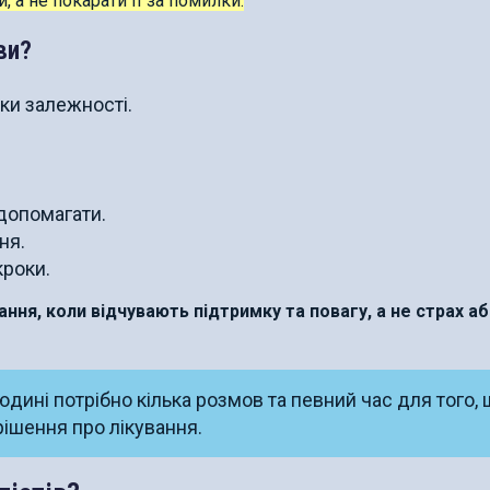
, а не покарати її за помилки.
ви?
ки залежності.
допомагати.
ня.
кроки.
ня, коли відчувають підтримку та повагу, а не страх а
юдині потрібно кілька розмов та певний час для того,
рішення про лікування.