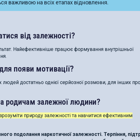
ся важливою на всіх етапах відновлення.
тися від залежності?
льтат. Найефективніше працює формування внутрішньої
ня.
для появи мотивації?
их людей достатньо однієї серйозної розмови, для інших пр
га родичам залежної людини?
 зрозуміти природу залежності та навчитися ефективним
ного подолання наркотичної залежності. Терпіння, підт