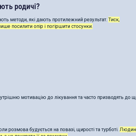
ють родичі?
ють методи, які дають протилежний результат.
Тиск,
ише посилити опір і погіршити стосунки.
утрішню мотивацію до лікування та часто призводять до щ
оли розмова будується на повазі, щирості та турботі.
Людин