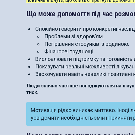
повинна відчути, що близькі прагнуть допомогти
Що може допомогти під час розмо
Спокійно говорити про конкретні наслід
Проблеми зі здоров’ям.
Погіршення стосунків із родиною.
Фінансові труднощі.
Висловлювати підтримку та готовність 
Показувати реальні можливості лікуван
Заохочувати навіть невеликі позитивні 
Люди значно частіше погоджуються на лікуван
тиск.
Мотивація рідко виникає миттєво. Іноді л
усвідомити необхідність змін і прийняти 