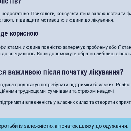
лістів?
 недостатньо. Психологи, консультанти із залежностей та ф
магають підвищити мотивацію людини до лікування.
уде корисною
ліктами, людина повністю заперечує проблему або її ста
 до спеціалістів. Вони допоможуть обрати найбільш ефект
ся важливою після початку лікування?
людина продовжує потребувати підтримки близьких. Реабілі
ійними труднощами, сумнівами та страхом невдачі.
ідтримати впевненість у власних силах та створити сприят
ротьби із залежністю, а початок шляху до одужання.