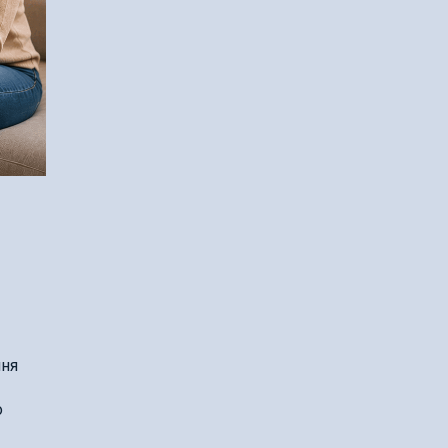
ння
о