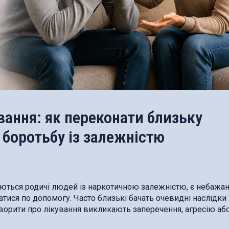
вання: як переконати близьку
боротьбу із залежністю
ються родичі людей із наркотичною залежністю, є небажа
тися по допомогу. Часто близькі бачать очевидні наслідки
оворити про лікування викликають заперечення, агресію аб