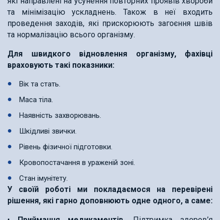
які направлені на усунення повторних проявів хвороби
та мінімізацію ускладнень. Також в неї входить
проведення заходів, які прискорюють загоєння швів
та нормалізацію всього організму.
Для швидкого відновлення організму, фахівці
враховують такі показники:
Вік та стать.
Маса тіла.
Наявність захворювань.
Шкідливі звички.
Рівень фізичної підготовки.
Кровопостачання в ураженій зоні.
Стан імунітету.
У своїй роботі ми покладаємося на перевірені
рішення, які гарно доповнюють одне одного, а саме:
•
Приймання медикаментів.
Підтримка здоров’я