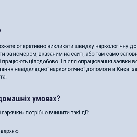
?
ожете оперативно викликати швидку наркологічну д
и за номером, вказаним на сайті, або там само запов
ці працюють цілодобово. І після опрацювання заявки в
ння невідкладної наркологічної допомоги в Києві з
та.
 домашніх умовах?
гарячки» потрібно вчинити такі дії:
оверхню;