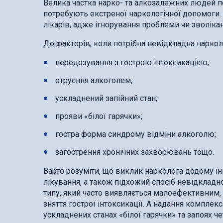
Велика частка нарко- та алкозалежних людей по
потребують екстреної наркологічної допомоги.
лікарів, адже ігнорування проблеми чи зволікан
До факторів, коли потрібна невідкладна наркол
передозування з гострою інтоксикацією;
отруєння алкоголем;
ускладнений запійний стан;
прояви «білої гарячки»;
гостра форма синдрому відміни алкоголю;
загострення хронічних захворювань тощо.
Варто розуміти, що виклик нарколога додому 
лікування, а також підхожий спосіб невідклад
типу, який часто виявляється малоефективним, 
зняття гострої інтоксикації. А надання компле
ускладнених станах «білої гарячки» та запоях чет