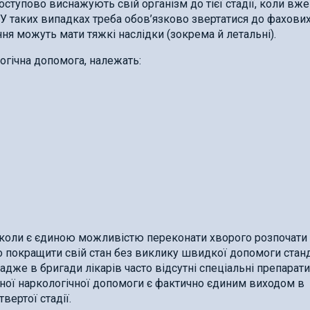
ступово виснажують свій організм до тієї стадії, коли вже
 У таких випадках треба обов’язково звертатися до фахови
ня можуть мати тяжкі наслідки (зокрема й летальні).
огічна допомога, належать:
інколи є єдиною можливістю переконати хворого розпочати
но покращити свій стан без виклику швидкої допомоги стан
адже в бригади лікарів часто відсутні спеціальні препарати
ксної наркологічної допомоги є фактично єдиним виходом в
вертої стадії.