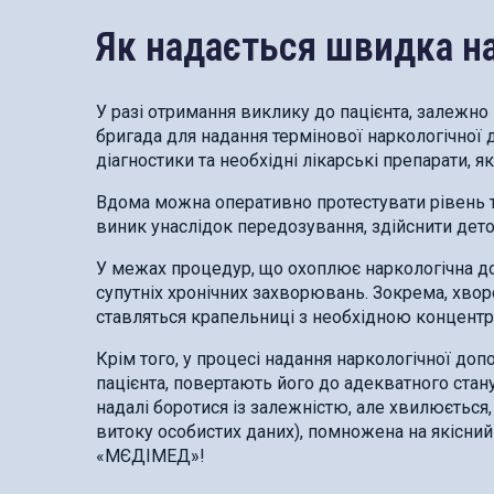
Як надається швидка н
У разі отримання виклику до пацієнта, залежно 
бригада для надання термінової наркологічної 
діагностики та необхідні лікарські препарати, 
Вдома можна оперативно протестувати рівень тя
виник унаслідок передозування, здійснити дето
У межах процедур, що охоплює наркологічна д
супутніх хронічних захворювань. Зокрема, хво
ставляться крапельниці з необхідною концентра
Крім того, у процесі надання наркологічної д
пацієнта, повертають його до адекватного стан
надалі боротися із залежністю, але хвилюється
витоку особистих даних), помножена на якісни
«МЄДІМЕД»!