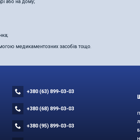
рі або на дому;
нка;
омогою медикаментозних засобів тощо.
+380 (63) 899-03-03
+380 (68) 899-03-03
П
Л
+380 (95) 899-03-03
Б
Н