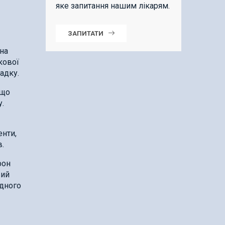
яке запитання нашим лікарям.
ЗАПИТАТИ
ана
кової
адку.
 що
.
енти,
.
фон
вий
одного