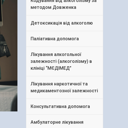
Кодування від алкоголізму за
методом Довженка
Детоксикація від алкоголю
Паліативна допомога
Лікування алкогольної
залежності (алкоголізму) в
клініці “МЄДІМЕД”
Лікування наркотичної та
медикаментозної залежності
Консультативна допомога
Амбулаторне лікування