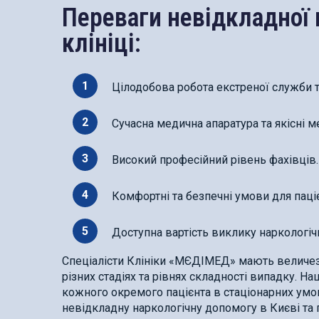
Переваги невідкладної 
клініці:
Цілодобова робота екстреної служби 
Сучасна медична апаратура та якісні м
Високий професійний рівень фахівців.
Комфортні та безпечні умови для паціє
Доступна вартість виклику наркологіч
Спеціалісти Клініки «МЄДІМЕД» мають величезн
різних стадіях та рівнях складності випадку. Н
кожного окремого пацієнта в стаціонарних умов
невідкладну наркологічну допомогу в Києві та 