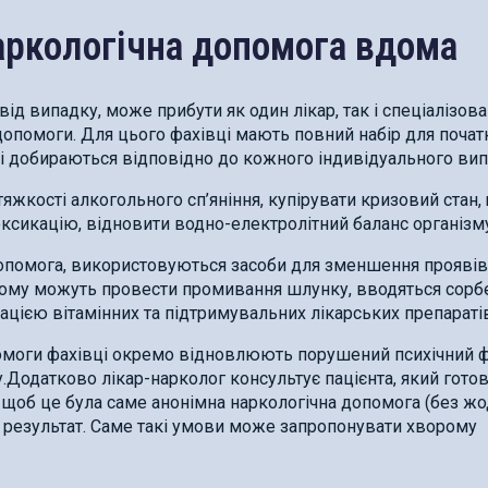
аркологічна допомога вдома
від випадку, може прибути як один лікар, так і спеціалізов
допомоги. Для цього фахівці мають повний набір для почат
які добираються відповідно до кожного індивідуального вип
жкості алкогольного сп’яніння, купірувати кризовий стан,
ксикацію, відновити водно-електролітний баланс організму
опомога, використовуються засоби для зменшення проявів
рому можуть провести промивання шлунку, вводяться сорб
цією вітамінних та підтримувальних лікарських препаратів
опомоги фахівці окремо відновлюють порушений психічний 
у.Додатково лікар-нарколог консультує пацієнта, який гото
, щоб це була саме анонімна наркологічна допомога (без ж
й результат. Саме такі умови може запропонувати хворому