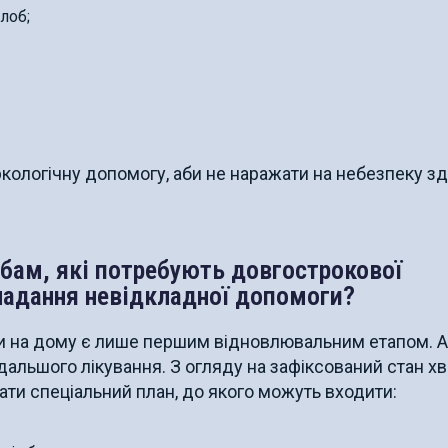
лоб;
кологічну допомогу, аби не наражати на небезпеку зд
обам, які потребують довгострокової
я надання невідкладної допомоги?
ги на дому є лише першим відновлювальним етапом. 
дальшого лікування. З огляду на зафіксований стан хв
ти спеціальний план, до якого можуть входити: