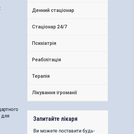
х
Денний стаціонар
Стаціонар 24/7
Психіатрія
Реабілітація
Терапія
Лікування ігроманії
дартного
 для
Запитайте лікаря
Ви можете поставити будь-