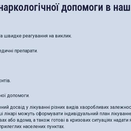
наркологічної допомоги в наш
та швидке реагування на виклик.
едичні препарати.
нтів.
ної допомоги.
ий досвід у лікуванні різних видів хворобливих залежнос
аші лікарі можуть сформувати індивідуальний план лікуванн
ах або вдома, а також готові в кризових ситуаціях надати 
прилеглих населених пунктах.