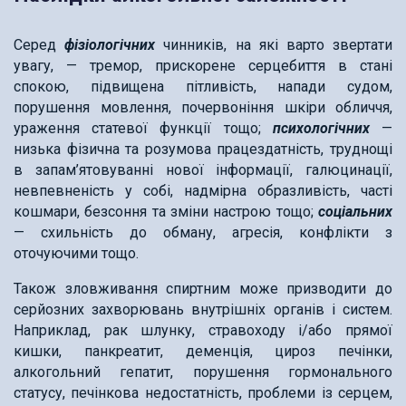
Серед
фізіологічних
чинників, на які варто звертати
увагу, — тремор, прискорене серцебиття в стані
спокою, підвищена пітливість, напади судом,
порушення мовлення, почервоніння шкіри обличчя,
ураження статевої функції тощо;
психологічних
—
низька фізична та розумова працездатність, труднощі
в запам’ятовуванні нової інформації, галюцинації,
невпевненість у собі, надмірна образливість, часті
кошмари, безсоння та зміни настрою тощо;
соціальних
— схильність до обману, агресія, конфлікти з
оточуючими тощо.
Також зловживання спиртним може призводити до
серйозних захворювань внутрішніх органів і систем.
Наприклад, рак шлунку, стравоходу і/або прямої
кишки, панкреатит, деменція, цироз печінки,
алкогольний гепатит, порушення гормонального
статусу, печінкова недостатність, проблеми із серцем,