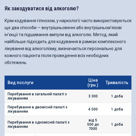
Як закодуватися від алкоголю?
Крім кодування гіпнозом, у наркології часто використовуються
ще два способи — внутрішньовенні або внутрішньом’язові
ін’єкції та підшивання ампули від алкоголю. Метод, який
найбільше підходить для кодування в рамках комплексного
лікування від алкоголізму, визначається персонально для
кожного пацієнта після проведення всіх необхідних
обстежень.
Ціна
Вид послуги
Вид послуги
Тривалість
(грн.)
Перебування в загальній палаті з
Перебування в загальній палаті з
3 300
1 доба
лікуванням
лікуванням
Перебування в двомісній палаті з
Перебування в двомісній палаті з
4 500
1 доба
лікуванням
лікуванням
від 5
Перебування в одномісній палаті з
Перебування в одномісній палаті з
500 до
1 доба
лікуванням
лікуванням
7000