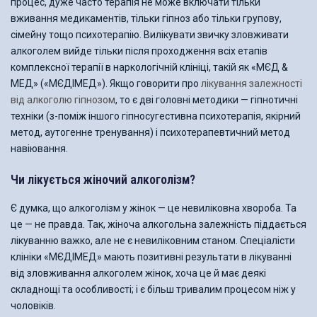
процес, дуже часто терапія не може включати тільки
вживання медикаментів, тільки гіпноз або тільки групову,
сімейну тощо психотерапію. Вилікувати звичку зловживати
алкоголем вийде тільки після проходження всіх етапів
комплексної терапії в наркологічній клініці, такій як «МЄД &
МЕД» («МЄДІМЕД»). Якщо говорити про
лікування залежності
від алкоголю гіпнозом
, то є дві головні методики — гіпнотичні
техніки (з-поміж іншого гіпносугестивна психотерапія, якірний
метод, аутогенне тренування) і психотерапевтичний метод
навіювання.
Чи лікується жіночий алкоголізм?
Є думка, що алкоголізм у жінок — це невиліковна хвороба. Та
це — не правда. Так, жіноча алкогольна залежність піддається
лікуванню важко, але не є невиліковним станом. Спеціалісти
клініки «МЄДІМЕД» мають позитивні результати в лікуванні
від зловживання алкоголем жінок, хоча це й має деякі
складнощі та особливості; і є більш тривалим процесом ніж у
чоловіків.