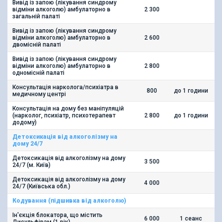
Вивід із запою (лікування синдрому
Вивід із запою (лікування синдрому
відміни алкоголю) амбулаторно в
відміни алкоголю) амбулаторно в
2 300
загальній палаті
загальній палаті
Вивід із запою (лікування синдрому
Вивід із запою (лікування синдрому
відміни алкоголю) амбулаторно в
відміни алкоголю) амбулаторно в
2 600
двомісній палаті
двомісній палаті
Вивід із запою (лікування синдрому
Вивід із запою (лікування синдрому
відміни алкоголю) амбулаторно в
відміни алкоголю) амбулаторно в
2 800
одномісній палаті
одномісній палаті
Консультація нарколога/психіатра в
Консультація нарколога/психіатра в
800
до 1 години
медичному центрі
медичному центрі
Консультація на дому без маніпуляцій
Консультація на дому без маніпуляцій
(нарколог, психіатр, психотерапевт
(нарколог, психіатр, психотерапевт
2 800
до 1 години
додому)
додому)
Детоксикація від алкоголізму на
Детоксикація від алкоголізму на
дому 24/7
дому 24/7
Детоксикація від алкоголізму на дому
Детоксикація від алкоголізму на дому
3 500
24/7 (м. Київ)
24/7 (м. Київ)
Детоксикація від алкоголізму на дому
Детоксикація від алкоголізму на дому
4 000
24/7 (Київська обл.)
24/7 (Київська обл.)
Кодування (підшивка від алкоголю)
Кодування (підшивка від алкоголю)
Ін'єкція блокатора, що містить
Ін'єкція блокатора, що містить
6 000
1 сеанс
Дисульфірам (1 рік)
Дисульфірам (1 рік)