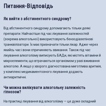
Питання-Відповідь
Як вийти з абстинентного синдрому?
Від абстинентного синдрому допомагають тільки деякі
препарати. Найчастіше під час лікування залежностей
(зокрема алкогольної) використовують бензодіазепінові
транквілізатори. Їх має призначати тільки лікар. Адже через
якийсь час і вони спричиняють звикання. Також під час
лікування алкоголізму виписують БАДи, які містять вітаміни й
мікроелементи, що втрачаються організмом у разі вживання
алкоголю. А якщо у хворого діагностована миготлива аритмія,
у комплекс медикаментозного лікування додають
антиаритмічні.
Чи можна вилікувати алкогольну залежність
гіпнозом?
На практиці лікування від алкоголізму — це дуже складний