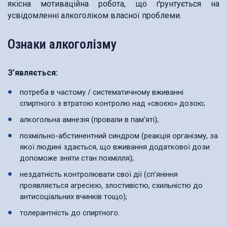
якісна мотиваційна робота, що ґрунтується на
усвідомленні алкоголіком власної проблеми
.
Ознаки алкоголізму
З’являється:
потреба в частому / систематичному вживанні
спиртного з втратою контролю над «своєю» дозою;
алкогольна амнезія (провали в пам’яті);
похмільно-абстинентний синдром (реакція організму, за
якої людині здається, що вживання додаткової дози
допоможе зняти стан похмілля);
нездатність контролювати свої дії (сп’яніння
проявляється агресією, злостивістю, схильністю до
антисоціальних вчинків тощо);
толерантність до спиртного.