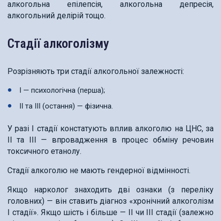
алкогольна епілепсія, алкогольна депресія,
алкогольний делірій тощо.
Стадії алкоголізму
Розрізняють три стадії алкогольної залежності:
I — психологічна (перша);
II та III (остання) — фізична.
У разі I стадії констатують вплив алкоголю на ЦНС, за
II та III — впровадження в процес обміну речовин
токсичного етанолу.
Стадії алкоголю не мають гендерної відмінності.
Якщо нарколог знаходить дві ознаки (з переліку
головних) — він ставить діагноз «хронічний алкоголізм
I стадії». Якщо шість і більше — II чи III стадії (залежно