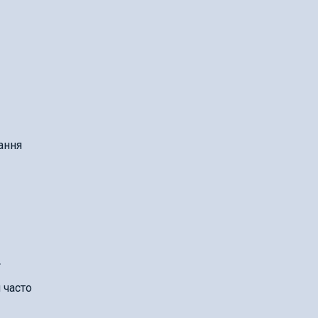
ання
.
 часто