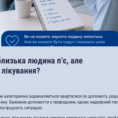
лизька людина п’є, але
 лікування?
 категорично відмовляється звертатися по допомогу, роди
овину. Бажання допомогти є природним, однак надмірний тис
 погіршують ситуацію.
ання, при якому людина нерідко заперечує наявність проб