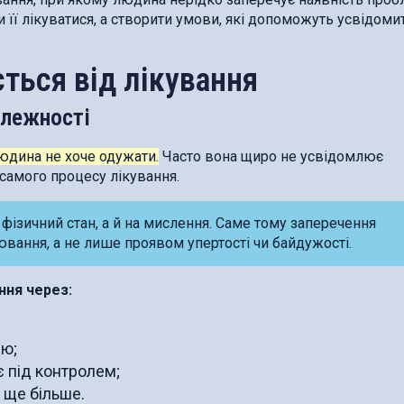
її лікуватися, а створити умови, які допоможуть усвідоми
ться від лікування
алежності
юдина не хоче одужати.
Часто вона щиро не усвідомлює
 самого процесу лікування.
фізичний стан, а й на мислення. Саме тому заперечення
ння, а не лише проявом упертості чи байдужості.
ння через:
лю;
є під контролем;
 ще більше.