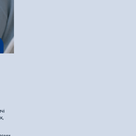
чі
к,
леми.