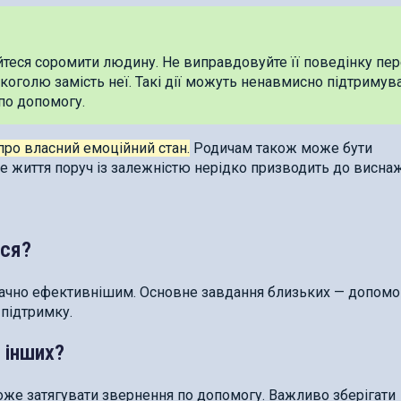
йтеся соромити людину. Не виправдовуйте її поведінку пе
коголю замість неї. Такі дії можуть ненавмисно підтримув
по допомогу.
про власний емоційний стан.
Родичам також може бути
е життя поруч із залежністю нерідко призводить до висна
ися?
значно ефективнішим. Основне завдання близьких — допомо
підтримку.
 інших?
оже затягувати звернення по допомогу. Важливо зберігати