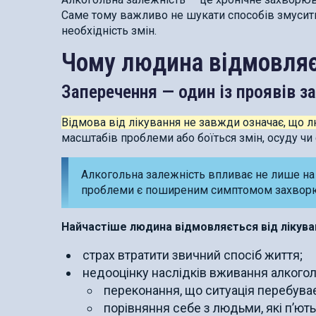
Саме тому важливо не шукати способів змусити 
необхідність змін.
Чому людина відмовляє
Заперечення — один із проявів з
Відмова від лікування не завжди означає, що л
масштабів проблеми або боїться змін, осуду чи
Алкогольна залежність впливає не лише на 
проблеми є поширеним симптомом захворюва
Найчастіше людина відмовляється від лікува
страх втратити звичний спосіб життя;
недооцінку наслідків вживання алкого
переконання, що ситуація перебува
порівняння себе з людьми, які п’ють