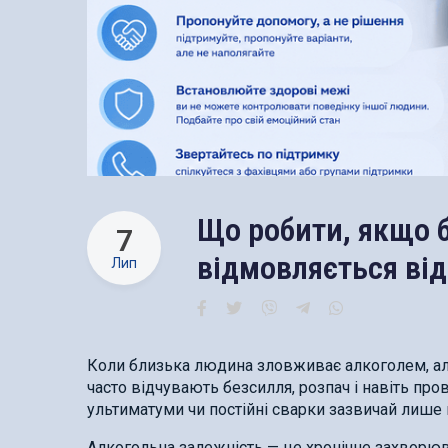
Що робити, якщо б
7
відмовляється від
Лип
Коли близька людина зловживає алкоголем, але
часто відчувають безсилля, розпач і навіть пр
ультиматуми чи постійні сварки зазвичай лише
Алкогольна залежність — це хронічне захворюв