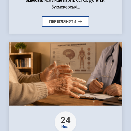
Змінювалися лише карти, кістки, рулетки,
букмекерські...
ПЕРЕГЛЯНУТИ
24
Июл